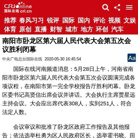
推荐
春风习习
锐评
国际
国内
评论
视频
文娱
体育
原创
直播
财智
城市
地方
环创
汽车
南阳市卧龙区第六届人民代表大会第五次会
议胜利闭幕
中央广电总台国际在线
2020-05-30 16:45:54
国际在线河南频道消息：5月28日上午，河南省南
阳市卧龙区第六届人民代表大会第五次会议圆满完成各
项议程，在南阳市第一完全学校报告厅胜利闭幕。卧龙
区委书记高贤信出席会议并讲话。大会执行主席贾星远
主持会议。大会应出席代表308人，实到251人，符合
法定人数。
会议审议和批准了卧龙区政府工作报告及其他报
告；依法选举杜勇为区人民政府区长，选举霍书晓、田