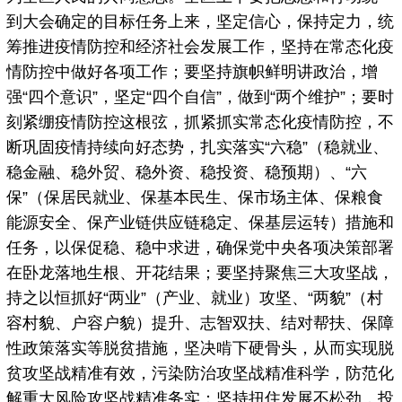
到大会确定的目标任务上来，坚定信心，保持定力，统
筹推进疫情防控和经济社会发展工作，坚持在常态化疫
情防控中做好各项工作；要坚持旗帜鲜明讲政治，增
强“四个意识”，坚定“四个自信”，做到“两个维护”；要时
刻紧绷疫情防控这根弦，抓紧抓实常态化疫情防控，不
断巩固疫情持续向好态势，扎实落实“六稳”（稳就业、
稳金融、稳外贸、稳外资、稳投资、稳预期）、“六
保”（保居民就业、保基本民生、保市场主体、保粮食
能源安全、保产业链供应链稳定、保基层运转）措施和
任务，以保促稳、稳中求进，确保党中央各项决策部署
在卧龙落地生根、开花结果；要坚持聚焦三大攻坚战，
持之以恒抓好“两业”（产业、就业）攻坚、“两貌”（村
容村貌、户容户貌）提升、志智双扶、结对帮扶、保障
性政策落实等脱贫措施，坚决啃下硬骨头，从而实现脱
贫攻坚战精准有效，污染防治攻坚战精准科学，防范化
解重大风险攻坚战精准务实；坚持扭住发展不松劲，投