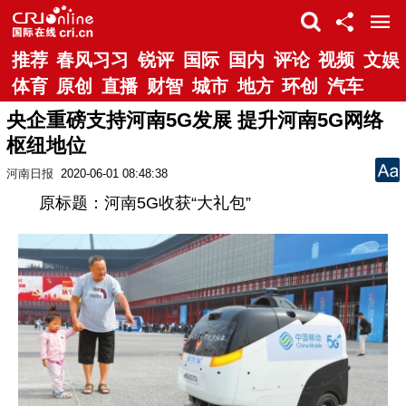
推荐
春风习习
锐评
国际
国内
评论
视频
文娱
体育
原创
直播
财智
城市
地方
环创
汽车
央企重磅支持河南5G发展 提升河南5G网络
枢纽地位
河南日报
2020-06-01 08:48:38
原标题：河南5G收获“大礼包”