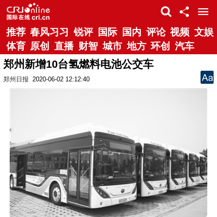
推荐
春风习习
锐评
国际
国内
评论
视频
文娱
体育
原创
直播
财智
城市
地方
环创
汽车
郑州新增10台氢燃料电池公交车
郑州日报
2020-06-02 12:12:40