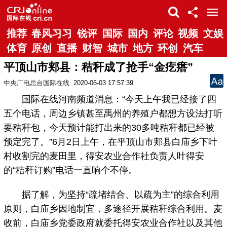
推荐
春风习习
锐评
国际
国内
评论
视频
文娱
体育
原创
直播
财智
城市
地方
环创
汽车
平顶山市郏县：秸秆成了抢手“金疙瘩”
中央广电总台国际在线
2020-06-03 17:57:39
国际在线河南频道消息：“今天上午我已经接了四
五个电话，周边乡镇甚至禹州的养殖户都想方设法打听
要秸秆包，今天预计能打出来的30多吨秸秆都已经被
预定完了。”6月2日上午，在平顶山市郏县白庙乡下叶
村收割完的麦田里，得安农业合作社负责人叶得安
的“秸秆订购”电话一直响个不停。
据了解，为坚持“疏堵结合、以疏为主”的综合利用
原则，白庙乡因地制宜，多途径开展秸秆综合利用。麦
收前，白庙乡党委政府就委托得安农业合作社以及其他