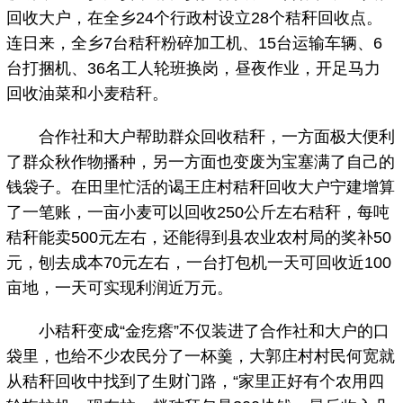
回收大户，在全乡24个行政村设立28个秸秆回收点。
连日来，全乡7台秸秆粉碎加工机、15台运输车辆、6
台打捆机、36名工人轮班换岗，昼夜作业，开足马力
回收油菜和小麦秸秆。
合作社和大户帮助群众回收秸秆，一方面极大便利
了群众秋作物播种，另一方面也变废为宝塞满了自己的
钱袋子。在田里忙活的谒王庄村秸秆回收大户宁建增算
了一笔账，一亩小麦可以回收250公斤左右秸秆，每吨
秸秆能卖500元左右，还能得到县农业农村局的奖补50
元，刨去成本70元左右，一台打包机一天可回收近100
亩地，一天可实现利润近万元。
小秸秆变成“金疙瘩”不仅装进了合作社和大户的口
袋里，也给不少农民分了一杯羹，大郭庄村村民何宽就
从秸秆回收中找到了生财门路，“家里正好有个农用四