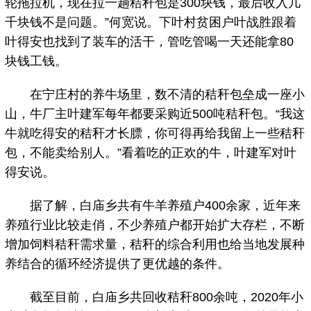
轮拖拉机，现在拉一趟秸秆包是300块钱，最后收入几
千块钱不是问题。”何宽说。下叶村贫困户叶战胜跟着
叶得安也找到了装车的活干，管吃管喝一天还能拿80
块钱工钱。
在宁庄村的养牛场里，数不清的秸秆包垒成一座小
山，牛厂主叶建军每年都要采购近500吨秸秆包。“我这
牛就吃得安的秸秆才长膘，你可得再给我留上一些秸秆
包，不能卖给别人。”看着吃的正欢的牛，叶建军对叶
得安说。
据了解，白庙乡共有牛羊养殖户400余家，近年来
养殖行业比较走俏，不少养殖户都开始扩大存栏，不断
增加饲料秸秆需求量，秸秆的综合利用也给当地发展种
养结合的循环经济提供了更优越的条件。
截至目前，白庙乡共回收秸秆800余吨，2020年小