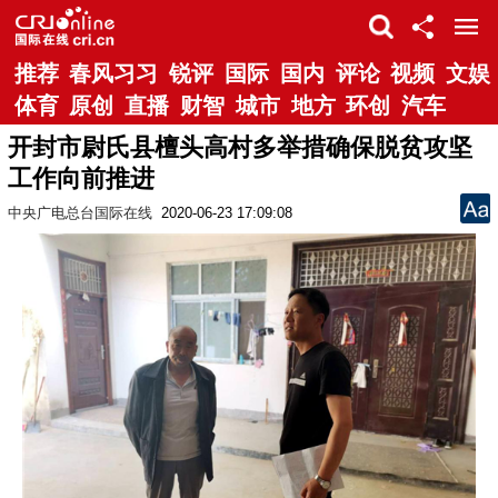
推荐
春风习习
锐评
国际
国内
评论
视频
文娱
体育
原创
直播
财智
城市
地方
环创
汽车
开封市尉氏县檀头高村多举措确保脱贫攻坚
工作向前推进
中央广电总台国际在线
2020-06-23 17:09:08