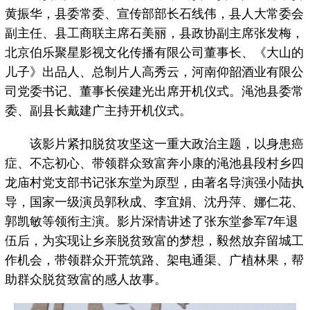
黄振华，县委常委、宣传部部长石线伟，县人大常委会
副主任、县工商联主席石美丽，县政协副主席张发梅，
北京伯乐聚星影视文化传播有限公司董事长、《大山的
儿子》出品人、总制片人高秀云，河南仰韶酒业有限公
司党委书记、董事长侯建光出席开机仪式。渑池县委常
委、副县长戴建广主持开机仪式。
该影片紧扣脱贫攻坚这一重大政治主题，以身患癌
症、不忘初心、带领群众致富奔小康的渑池县段村乡四
龙庙村党支部书记张东堂为原型，由著名导演强小陆执
导，国家一级演员郭秋成、李宜娟、沈丹萍、娜仁花、
郭凯敏等领衔主演。影片深情讲述了张东堂参军7年退
伍后，为实现让乡亲脱贫致富的梦想，毅然放弃留城工
作机会，带领群众开荒筑路、架电通渠、广植林果，帮
助群众脱贫致富的感人故事。