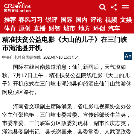
推荐
春风习习
锐评
国际
国内
评论
视频
文娱
体育
原创
直播
财智
城市
地方
环创
汽车
精准扶贫公益电影《大山的儿子》在三门峡
市渑池县开机
中央广电总台国际在线
2020-07-18 15:37:54
国际在线河南频道消息：仙门新雨后，天气凉如
秋。7月17日上午，精准扶贫公益院线电影《大山的儿
子》开机仪式在三门峡市渑池县仰韶酒庄仙门山旅游休
闲度假区举行。
河南省文联副主席陈涌泉，省电影电视家协会办公
室主任邵艳艳，三门峡市委常委、宣传部部长牛兰英，
市委常委、三门峡军分区政委刘虎林，副市长庆志英，
渑池县委副书记、县长谢喜来，县委常委、人武部政委