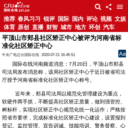
推荐
春风习习
锐评
国际
国内
评论
视频
文娱
体育
原创
直播
财智
城市
地方
环创
汽车
平顶山市郏县社区矫正中心被评为河南省标
准化社区矫正中心
中央广电总台国际在线
2020-07-21 16:45:51
国际在线河南频道消息：7月20日，平顶山市郏县
司法局发布消息称，该局社区矫正中心于近日被省司法
厅授予河南省标准化社区矫正中心称号。
近年来，郏县司法局以规范化管理建设为重点，
软硬件两手抓，不断提高社区矫正质量，做到强管控、
树标杆，实现社区矫正中心规范化统一化运作；严格按
照省市要求，完成标准化社区矫正中心建设，设置报到
登记、监控管理、宣告训诫、技能培训、警务督察、心