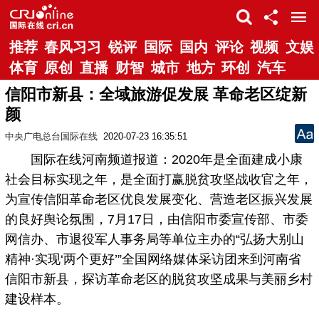
推荐
春风习习
锐评
国际
国内
评论
视频
文娱
体育
原创
直播
财智
城市
地方
环创
汽车
信阳市新县：全域旅游促发展 革命老区绽新
颜
中央广电总台国际在线
2020-07-23 16:35:51
国际在线河南频道报道：2020年是全面建成小康
社会目标实现之年，是全面打赢脱贫攻坚战收官之年，
为宣传信阳革命老区优良发展变化、营造老区振兴发展
的良好舆论氛围，7月17日，由信阳市委宣传部、市委
网信办、市退役军人事务局等单位主办的“弘扬大别山
精神·实现‘两个更好’”全国网络媒体采访团来到河南省
信阳市新县，探访革命老区的脱贫攻坚成果与美丽乡村
建设样本。