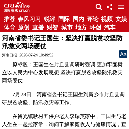
推荐
春风习习
锐评
国际
国内
评论
视频
文娱
体育
原创
直播
财智
城市
地方
环创
汽车
河南省委书记王国生：坚决打赢脱贫攻坚防
汛救灾两场硬仗
河南日报
2020-07-24 10:49:52
原标题：王国生在封丘县调研时强调 更加牢固树
立以人民为中心发展思想 坚决打赢脱贫攻坚防汛救灾
两场硬仗
7月23日，河南省委书记王国生到新乡市封丘县调
研脱贫攻坚、防汛救灾等工作。
在留光镇耿村五保户老人李瑞英家中，王国生与老
人坐在一起拉家常，询问了解家庭收入与健康情况，查