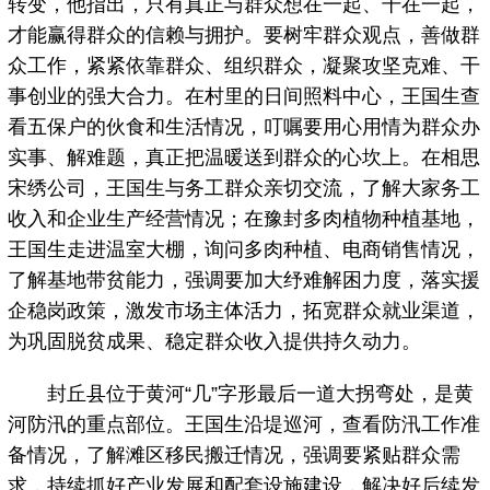
转变，他指出，只有真正与群众想在一起、干在一起，
才能赢得群众的信赖与拥护。要树牢群众观点，善做群
众工作，紧紧依靠群众、组织群众，凝聚攻坚克难、干
事创业的强大合力。在村里的日间照料中心，王国生查
看五保户的伙食和生活情况，叮嘱要用心用情为群众办
实事、解难题，真正把温暖送到群众的心坎上。在相思
宋绣公司，王国生与务工群众亲切交流，了解大家务工
收入和企业生产经营情况；在豫封多肉植物种植基地，
王国生走进温室大棚，询问多肉种植、电商销售情况，
了解基地带贫能力，强调要加大纾难解困力度，落实援
企稳岗政策，激发市场主体活力，拓宽群众就业渠道，
为巩固脱贫成果、稳定群众收入提供持久动力。
封丘县位于黄河“几”字形最后一道大拐弯处，是黄
河防汛的重点部位。王国生沿堤巡河，查看防汛工作准
备情况，了解滩区移民搬迁情况，强调要紧贴群众需
求，持续抓好产业发展和配套设施建设，解决好后续发