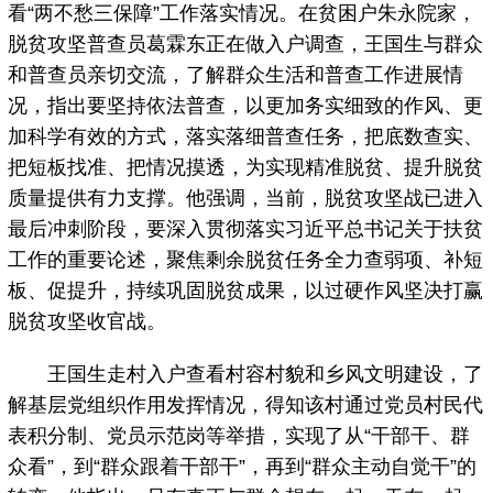
看“两不愁三保障”工作落实情况。在贫困户朱永院家，
脱贫攻坚普查员葛霖东正在做入户调查，王国生与群众
和普查员亲切交流，了解群众生活和普查工作进展情
况，指出要坚持依法普查，以更加务实细致的作风、更
加科学有效的方式，落实落细普查任务，把底数查实、
把短板找准、把情况摸透，为实现精准脱贫、提升脱贫
质量提供有力支撑。他强调，当前，脱贫攻坚战已进入
最后冲刺阶段，要深入贯彻落实习近平总书记关于扶贫
工作的重要论述，聚焦剩余脱贫任务全力查弱项、补短
板、促提升，持续巩固脱贫成果，以过硬作风坚决打赢
脱贫攻坚收官战。
王国生走村入户查看村容村貌和乡风文明建设，了
解基层党组织作用发挥情况，得知该村通过党员村民代
表积分制、党员示范岗等举措，实现了从“干部干、群
众看”，到“群众跟着干部干”，再到“群众主动自觉干”的