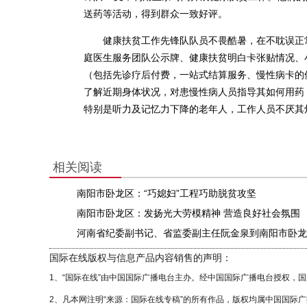
送药等活动，得到群众一致好评。
健康扶贫工作先锋队队员不畏酷暑，在不耽误正常
庭医生服务团队公示牌、健康扶贫明白卡张贴情况、
（包括先诊疗后付费，一站式结算服务、慢性病卡的
了解近期身体状况，对患慢性病人员指导其如何用药
特别是听力及记忆力下降的老年人，工作人员不厌其
相关阅读
南阳市卧龙区：“巧媳妇”工程巧助脱贫攻坚
南阳市卧龙区：发扬光大劳模精神 营造良好社会氛围
河南省纪委副书记、省监委副主任阮金泉到南阳市卧龙
国际在线版权与信息产品内容销售的声明：
1、“国际在线”由中国国际广播电台主办。经中国国际广播电台授权，
2、凡本网注明“来源：国际在线专稿”的所有作品，版权均属中国国际