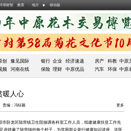
环球财智
教育
地方
移动版
原创
豫见国际
银行
企业
经济速递
房产
科教
中原
视频
河南在线
保险
理财
中原优品
汽车
环保
中原
贫暖人心
责编：冯钰颖
更多
阳市卧龙区陆营镇卫生院抽调各科室工作人员，组建健康扶贫工作先
的足迹踏遍了陆营镇的每个村子，为贫困群众举行健康知识讲座、送医