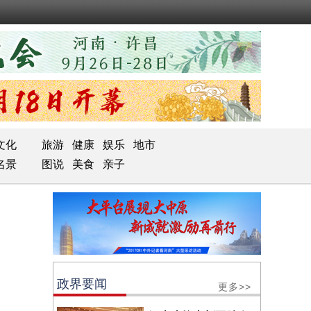
文化
旅游
健康
娱乐
地市
名景
图说
美食
亲子
政界要闻
更多>>