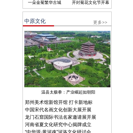
一朵金菊繁华古城
开封菊花文化节开幕
中原文化
更多>>
温县太极拳：产业崛起如朝阳
郑州美术馆新馆开馆 打卡新地标
中国宋代名画文化创新大展开展
龙门石窟国际书法名家邀请展开展
河南省夏文化研究中心揭牌成立
“中华源·黄河魂”河洛文化研讨会