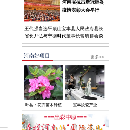
河南省抗击新冠肺炎
疫情表彰大会举行
王代强当选平顶山宝丰县人民政府县长
省长尹弘与宁德时代董事长曾毓群会谈
河南好项目
更多>>
叶县：花卉苗木种植
宝丰汝瓷产业