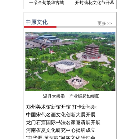
一朵金菊繁华古城
开封菊花文化节开幕
中原文化
更多>>
温县太极拳：产业崛起如朝阳
郑州美术馆新馆开馆 打卡新地标
中国宋代名画文化创新大展开展
龙门石窟国际书法名家邀请展开展
河南省夏文化研究中心揭牌成立
“中华源·黄河魂”河洛文化研讨会