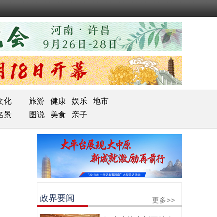
文化
旅游
健康
娱乐
地市
名景
图说
美食
亲子
政界要闻
更多>>