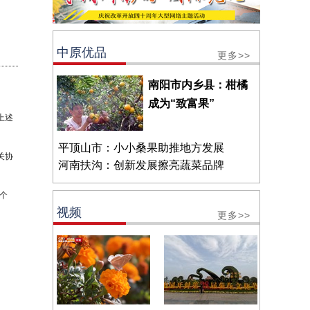
中原优品
更多>>
南阳市内乡县：柑橘
成为“致富果”
上述
平顶山市：小小桑果助推地方发展
关协
河南扶沟：创新发展擦亮蔬菜品牌
个
视频
更多>>