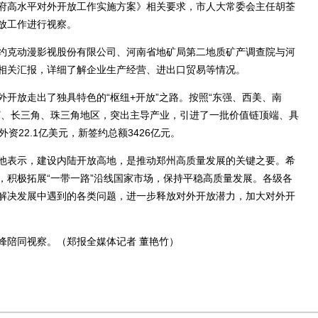
高水平对外开放工作实施方案》相关要求，市人大常委会主任胡荃
放工作进行视察。
克动漫影视股份有限公司、河南省地矿局第二地质矿产调查院与河
相关汇报，详细了解企业生产经营、进出口贸易等情况。
放走出了独具特色的“枢纽+开放”之路。按照“东强、西美、南
冀、长三角、珠三角地区，突出主导产业，引进了一批价值链顶端、具
资22.1亿美元，新签约总额3426亿元。
表示，建设内陆开放高地，是推动郑州高质量发展的关键之要。希
，积极拓展“一带一路”沿线国家市场，保持平稳高质量发展。各级各
解决发展中遇到的各类问题，进一步释放对外开放潜力，加大对外开
陪同视察。（郑报全媒体记者 董艳竹）