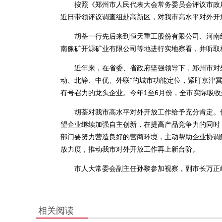
按照《郑州市人民代表大会常务委员会评议市政府
近日带领评议调查组赴高新区，对我市高水平对外开
胡荃一行先后来到恒天重工股份有限公司、河南约
南豫矿开源矿业有限公司等地进行实地察看，并听取
近年来，在省委、省政府坚强领导下，郑州市对外开
动、北静、中优、外联”的城市功能定位，紧盯京津
有号召力的龙头企业。今年1至6月份，全市实际吸收外
胡荃对我市高水平对外开放工作给予充分肯定。他
望企业继续加强自主创新，在提高产品竞争力的同时
部门要努力营造良好的营商环境，主动帮助企业协调
放力度，推动我市对外开放工作再上新台阶。
市人大常委会副主任孙黎参加视察，副市长万正峰
相关阅读