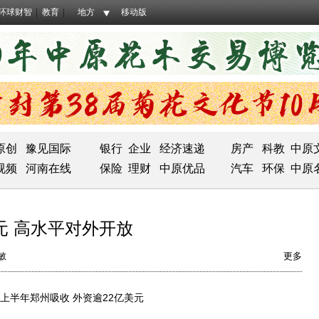
环球财智
教育
地方
移动版
原创
豫见国际
银行
企业
经济速递
房产
科教
中原
视频
河南在线
保险
理财
中原优品
汽车
环保
中原
元 高水平对外开放
敏
更多
半年郑州吸收 外资逾22亿美元