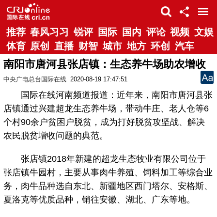
推荐
春风习习
锐评
国际
国内
评论
视频
文娱
体育
原创
直播
财智
城市
地方
环创
汽车
南阳市唐河县张店镇：生态养牛场助农增收
中央广电总台国际在线
2020-08-19 17:47:51
国际在线河南频道报道：近年来，南阳市唐河县张
店镇通过兴建超龙生态养牛场，带动牛庄、老人仓等6
个村90余户贫困户脱贫，成为打好脱贫攻坚战、解决
农民脱贫增收问题的典范。
张店镇2018年新建的超龙生态牧业有限公司位于
张店镇牛园村，主要从事肉牛养殖、饲料加工等综合业
务，肉牛品种选自东北、新疆地区西门塔尔、安格斯、
夏洛克等优质品种，销往安徽、湖北、广东等地。