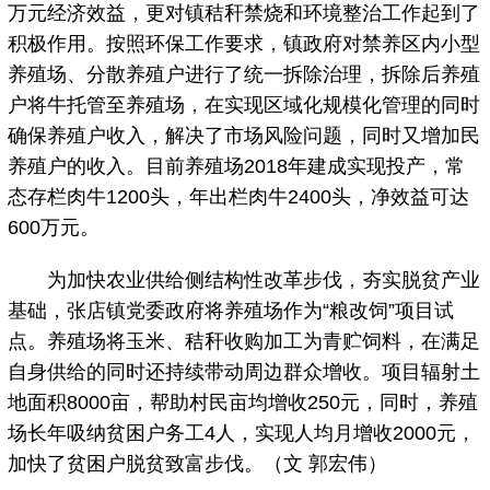
万元经济效益，更对镇秸秆禁烧和环境整治工作起到了
积极作用。按照环保工作要求，镇政府对禁养区内小型
养殖场、分散养殖户进行了统一拆除治理，拆除后养殖
户将牛托管至养殖场，在实现区域化规模化管理的同时
确保养殖户收入，解决了市场风险问题，同时又增加民
养殖户的收入。目前养殖场2018年建成实现投产，常
态存栏肉牛1200头，年出栏肉牛2400头，净效益可达
600万元。
为加快农业供给侧结构性改革步伐，夯实脱贫产业
基础，张店镇党委政府将养殖场作为“粮改饲”项目试
点。养殖场将玉米、秸秆收购加工为青贮饲料，在满足
自身供给的同时还持续带动周边群众增收。项目辐射土
地面积8000亩，帮助村民亩均增收250元，同时，养殖
场长年吸纳贫困户务工4人，实现人均月增收2000元，
加快了贫困户脱贫致富步伐。（文 郭宏伟）