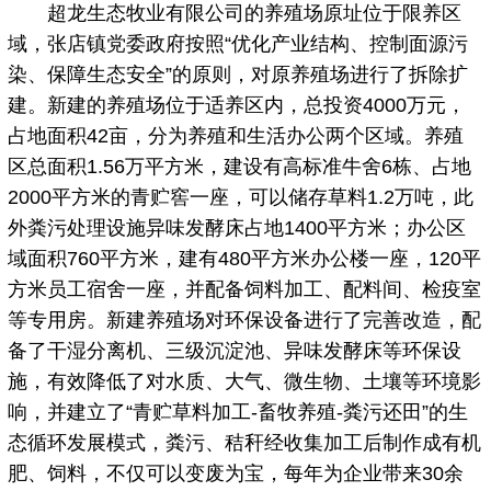
超龙生态牧业有限公司的养殖场原址位于限养区
域，张店镇党委政府按照“优化产业结构、控制面源污
染、保障生态安全”的原则，对原养殖场进行了拆除扩
建。新建的养殖场位于适养区内，总投资4000万元，
占地面积42亩，分为养殖和生活办公两个区域。养殖
区总面积1.56万平方米，建设有高标准牛舍6栋、占地
2000平方米的青贮窖一座，可以储存草料1.2万吨，此
外粪污处理设施异味发酵床占地1400平方米；办公区
域面积760平方米，建有480平方米办公楼一座，120平
方米员工宿舍一座，并配备饲料加工、配料间、检疫室
等专用房。新建养殖场对环保设备进行了完善改造，配
备了干湿分离机、三级沉淀池、异味发酵床等环保设
施，有效降低了对水质、大气、微生物、土壤等环境影
响，并建立了“青贮草料加工-畜牧养殖-粪污还田”的生
态循环发展模式，粪污、秸秆经收集加工后制作成有机
肥、饲料，不仅可以变废为宝，每年为企业带来30余