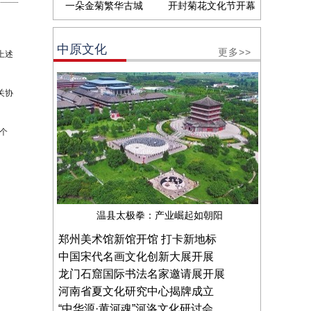
一朵金菊繁华古城
开封菊花文化节开幕
中原文化
更多>>
上述
关协
个
温县太极拳：产业崛起如朝阳
郑州美术馆新馆开馆 打卡新地标
中国宋代名画文化创新大展开展
龙门石窟国际书法名家邀请展开展
河南省夏文化研究中心揭牌成立
“中华源·黄河魂”河洛文化研讨会