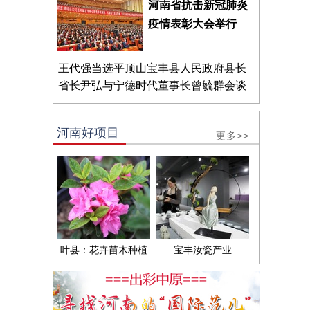
河南省抗击新冠肺炎
疫情表彰大会举行
王代强当选平顶山宝丰县人民政府县长
省长尹弘与宁德时代董事长曾毓群会谈
河南好项目
更多>>
叶县：花卉苗木种植
宝丰汝瓷产业