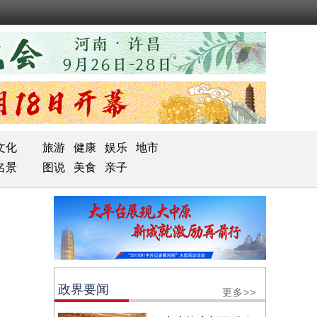
文化
旅游
健康
娱乐
地市
名景
图说
美食
亲子
政界要闻
更多>>