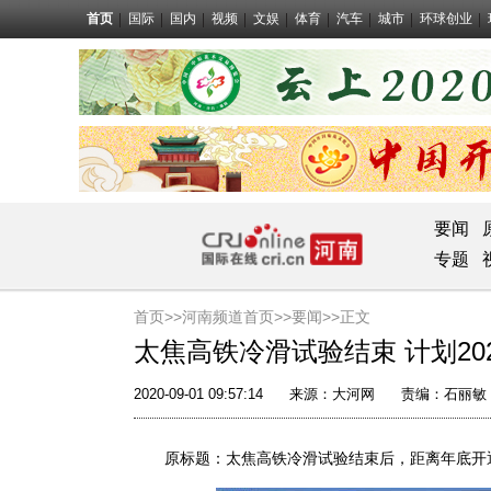
首页
国际
国内
视频
文娱
体育
汽车
城市
环球创业
要闻
专题
首页>>
河南频道首页>>
要闻
>>正文
太焦高铁冷滑试验结束 计划20
2020-09-01 09:57:14
来源：
大河网
责编：石丽敏
原标题：太焦高铁冷滑试验结束后，距离年底开