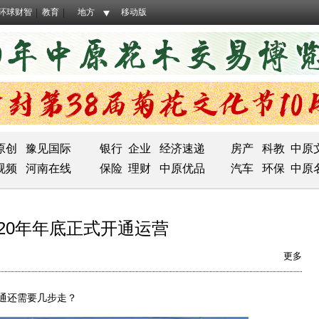
环球财智
教育
地方
移动版
原创
豫见国际
银行
企业
经济速递
房产
科教
中原
视频
河南在线
保险
理财
中原优品
汽车
环保
中原
20年年底正式开通运营
更多
通还需要几步走？