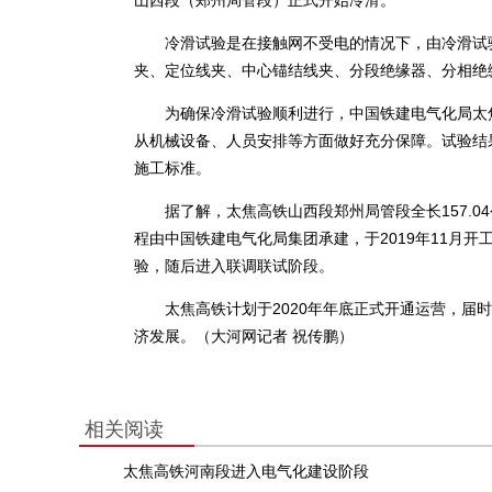
山西段（郑州局管段）正式开始冷滑。
冷滑试验是在接触网不受电的情况下，由冷滑试验
夹、定位线夹、中心锚结线夹、分段绝缘器、分相绝
为确保冷滑试验顺利进行，中国铁建电气化局太焦
从机械设备、人员安排等方面做好充分保障。试验结
施工标准。
据了解，太焦高铁山西段郑州局管段全长157.0
程由中国铁建电气化局集团承建，于2019年11月
验，随后进入联调联试阶段。
太焦高铁计划于2020年年底正式开通运营，届时
济发展。（大河网记者 祝传鹏）
相关阅读
太焦高铁河南段进入电气化建设阶段