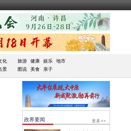
文化
旅游
健康
娱乐
地市
名景
图说
美食
亲子
政界要闻
更多>>