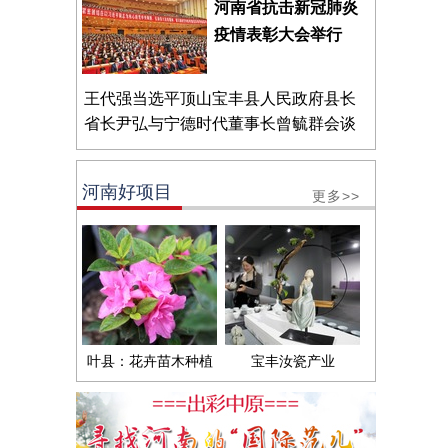
河南省抗击新冠肺炎
疫情表彰大会举行
王代强当选平顶山宝丰县人民政府县长
省长尹弘与宁德时代董事长曾毓群会谈
河南好项目
更多>>
叶县：花卉苗木种植
宝丰汝瓷产业