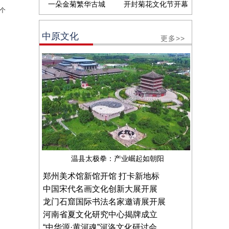
一朵金菊繁华古城
开封菊花文化节开幕
个
中原文化
更多>>
温县太极拳：产业崛起如朝阳
郑州美术馆新馆开馆 打卡新地标
中国宋代名画文化创新大展开展
龙门石窟国际书法名家邀请展开展
河南省夏文化研究中心揭牌成立
“中华源·黄河魂”河洛文化研讨会