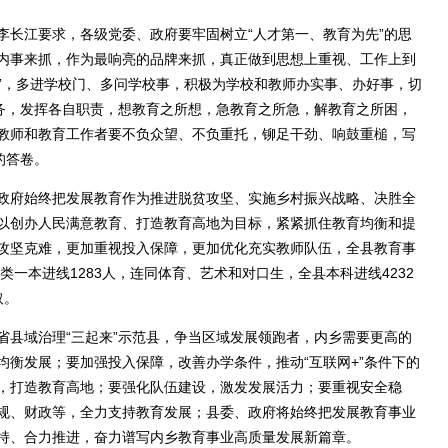
长江要求，各级党委、政府要牢固树立“人才第一、教育为先”的思
内事来抓，作为最响亮的品牌来抓，真正做到思想上重视、工作上到
长”，多进学校门、多问学校事，积极为学校和教师办实事、办好事，切
任务，发挥各自职责，想教育之所想，急教育之所急，解教育之所困，
教师和教育工作者要不负众望、不负重托，铆足干劲、响鼓重槌，写
的答卷。
府始终把发展教育作为推进脱贫攻坚、实施乡村振兴战略、决胜全
以创办人民满意教育、打造教育高地为目标，紧紧抓住教育均衡和提
攻坚克难，更加重视投入保障，更加优化充实教师队伍，全县教育事
类一本进线1283人，连同体育、艺术和对口生，全县本科进线4232
取。
县域治理“三起来”示范县，争当区域发展领跑者，内乡需要更高的
衡发展；要加强投入保障，改善办学条件，推动“互联网+”条件下的
，打造教育高地；要强化队伍建设，激发发展活力；要重视安全稳
规、财政等，全力支持教育发展；县委、政府将始终把发展教育事业
持、合力推进，奋力谱写内乡教育事业高质量发展新篇章。