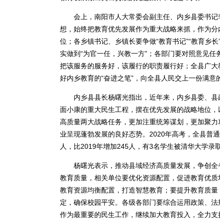
会上，南阳市人大常委会副主任、内乡县委书记李
想，始终把教育优先发展作为重大战略来抓，作为分
位；各乡镇书记、乡镇长要争做“教育书记”“教育乡
实做到“为官一任，兴教一方”；各部门要对照意见
把该服务的服务好，该履行的职责履行好；全县广大
好内乡教育的“奋进之笔”，向全县人民交上一份满意
内乡县县长杨曙光指出，近年来，内乡县委、县政
面小康的重大民生工程，摆在优先发展的战略地位，
高质量两大战略任务，更加注重统筹谋划，更加聚力
业呈现蓬勃发展的良好态势。2020年高考，全县普通
人，比2019年增加245人，有3名学生被清华大学录
杨曙光表示，推动县域经济高质量发展，争创全省
教育质量，相关单位要优化资源配置，促进教育优质均
教育资源均衡配置，打造智慧教育；要提升教育质量
定，确保校园平安。各级各部门要综合运用政策、法
作为最重要的民生工作，继续加大教育投入，全力支