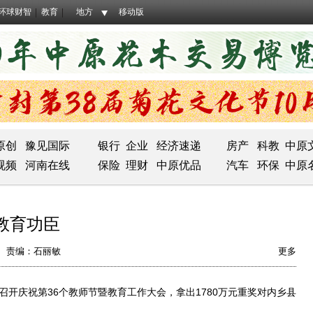
环球财智
教育
地方
移动版
原创
豫见国际
银行
企业
经济速递
房产
科教
中原
视频
河南在线
保险
理财
中原优品
汽车
环保
中原
教育功臣
责编：石丽敏
更多
开庆祝第36个教师节暨教育工作大会，拿出1780万元重奖对内乡县