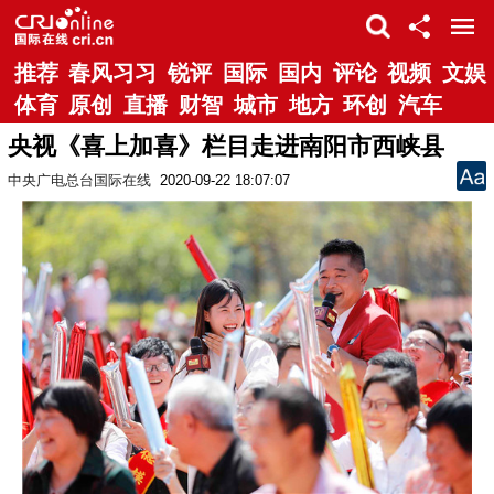
推荐
春风习习
锐评
国际
国内
评论
视频
文娱
体育
原创
直播
财智
城市
地方
环创
汽车
央视《喜上加喜》栏目走进南阳市西峡县
中央广电总台国际在线
2020-09-22 18:07:07