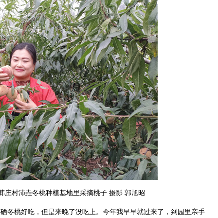
韩庄村沛垚冬桃种植基地里采摘桃子 摄影 郭旭昭
硒冬桃好吃，但是来晚了没吃上。今年我早早就过来了，到园里亲手