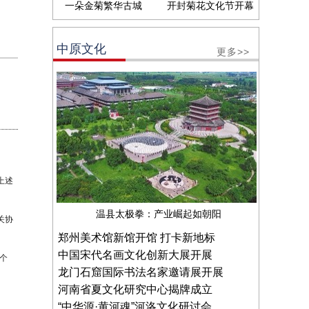
一朵金菊繁华古城
开封菊花文化节开幕
中原文化
更多>>
上述
温县太极拳：产业崛起如朝阳
关协
郑州美术馆新馆开馆 打卡新地标
中国宋代名画文化创新大展开展
个
龙门石窟国际书法名家邀请展开展
河南省夏文化研究中心揭牌成立
“中华源·黄河魂”河洛文化研讨会