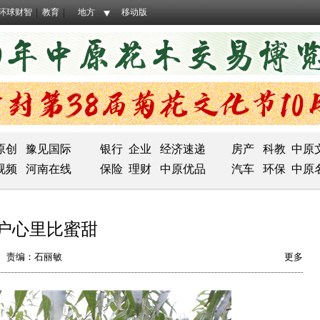
环球财智
教育
地方
移动版
原创
豫见国际
银行
企业
经济速递
房产
科教
中原
视频
河南在线
保险
理财
中原优品
汽车
环保
中原
户心里比蜜甜
责编：石丽敏
更多