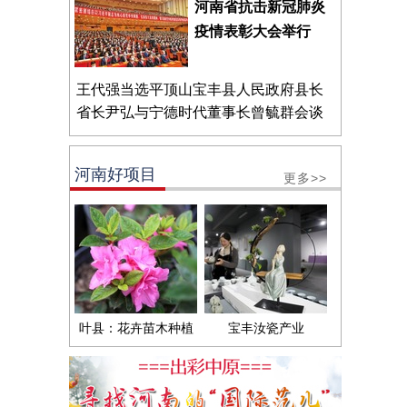
河南省抗击新冠肺炎
疫情表彰大会举行
王代强当选平顶山宝丰县人民政府县长
省长尹弘与宁德时代董事长曾毓群会谈
河南好项目
更多>>
叶县：花卉苗木种植
宝丰汝瓷产业