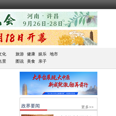
文化
旅游
健康
娱乐
地市
名景
图说
美食
亲子
政界要闻
更多>>