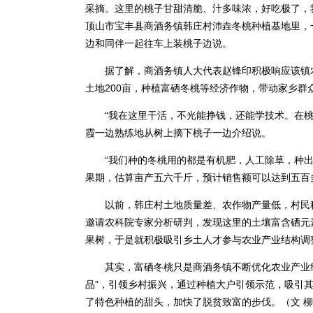
采摘。这里的桃子甘甜清脆、汁多味浓，好吃极了，我
顶山市宝丰县商酒务镇韩庄村沛垚冬桃种植基地里，
边和同伴一起往车上装桃子边说。
据了解，商酒务镇人大代表赵锋印积极响应该镇农
土地200亩，种植富硒冬桃等经济作物，带动家乡群
“我在这里干活，不光能挣钱，还能学技术。在桃园
霞一边熟练地从树上摘下桃子一边介绍说。
“我们种的冬桃用的都是有机肥，人工除草，种出
果期，估算亩产五六千斤，预计销售额可以达到五百
以前，韩庄村土地质量差、农作物产量低，村民种
邀请农科院专家分析研判，发现这里的土壤富含硒元
果树，于是就积极吸引乡土人才参与农业产业结构调
其实，富硒冬桃只是商酒务镇不断优化农业产业结构
品”，引领乡村振兴，通过种植大户引领示范，吸引
了特色种植的甜头，加快了脱贫致富的步伐。（文 柳