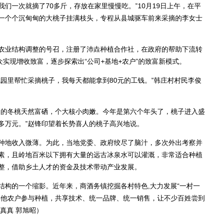
们一次就摘了70多斤，存放在家里慢慢吃。”10月19日上午，在平
一个个沉甸甸的大桃子挂满枝头，专程从县城驱车前来采摘的李女士
业结构调整的号召，注册了沛垚种植合作社，在政府的帮助下流转
众实现增收致富，逐步探索出“公司+基地+农户”的致富新模式。
里帮忙采摘桃子，我每天都能拿到80元的工钱。”韩庄村村民李俊
的冬桃天然富硒，个大核小肉嫩。今年是第六个年头了，桃子进入盛
多万元。”赵锋印望着长势喜人的桃子高兴地说。
地收入微薄。为此，当地党委、政府绞尽了脑汁，多次外出考察并
素，且岭地百米以下拥有大量的远古冰泉水可以灌溉，非常适合种植
整，借助乡土人才的资金及技术带动产业发展。
的一个缩影。近年来，商酒务镇挖掘各村特色,大力发展“一村一
其他农户参与种植，共享技术、统一品牌、统一销售，让不少百姓尝到
真真 郭旭昭）