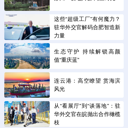
这些“超级工厂”有何魔力？
驻华外交官解码合肥智造新
力量
生态守护 持续解锁高颜
值“重庆蓝”
连云港：高空瞭望 赏海滨
风光
从“看展厅”到“谈落地”：驻
华外交官在皖抛出合作橄榄
枝