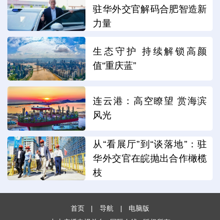
驻华外交官解码合肥智造新
力量
生态守护 持续解锁高颜
值“重庆蓝”
连云港：高空瞭望 赏海滨
风光
从“看展厅”到“谈落地”：驻
华外交官在皖抛出合作橄榄
枝
首页
|
导航
|
电脑版