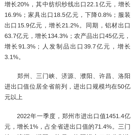
增长20%，其中纺织纱线出口22.1亿元，增长
16.9%；家具出口18.5亿元，下降0.8%；服装
出口15.9亿元，增长21.2%。同期，铝材出口
63.7亿元，增长134.3%；农产品出口45亿元，
增长91.3%；人发制品出口39.7亿元，增长
3.1%。
郑州、三门峡、济源、濮阳、许昌、洛阳
进出口值位居全省前列，进出口规模均在50亿
元以上
2022年一季度，郑州市进出口值1451.4亿
元，增长1%，占全省进出口值的71.4%。三门