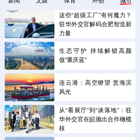
新闻
文娱
体育
环创
城市
这些“超级工厂”有何魔力？
驻华外交官解码合肥智造新
力量
生态守护 持续解锁高颜
值“重庆蓝”
连云港：高空瞭望 赏海滨
风光
从“看展厅”到“谈落地”：驻
华外交官在皖抛出合作橄榄
枝