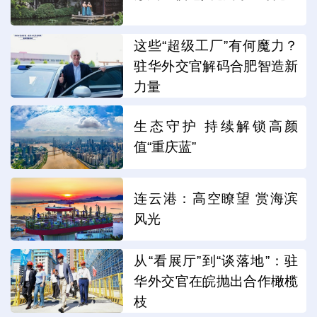
这些“超级工厂”有何魔力？
驻华外交官解码合肥智造新
力量
生态守护 持续解锁高颜
值“重庆蓝”
连云港：高空瞭望 赏海滨
风光
从“看展厅”到“谈落地”：驻
华外交官在皖抛出合作橄榄
枝