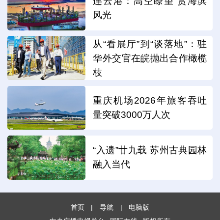
连云港：高空瞭望 赏海滨
风光
从“看展厅”到“谈落地”：驻
华外交官在皖抛出合作橄榄
枝
重庆机场2026年旅客吞吐
量突破3000万人次
“入遗”廿九载 苏州古典园林
融入当代
首页
|
导航
|
电脑版