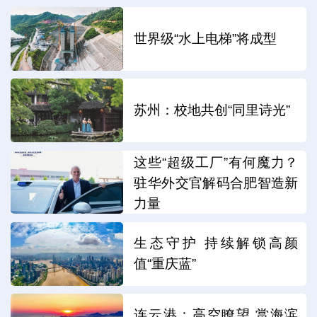
世界级“水上电梯”将成型
苏州：校地共创“同里诗光”
这些“超级工厂”有何魔力？
驻华外交官解码合肥智造新
力量
生态守护 持续解锁高颜
值“重庆蓝”
连云港：高空瞭望 赏海滨