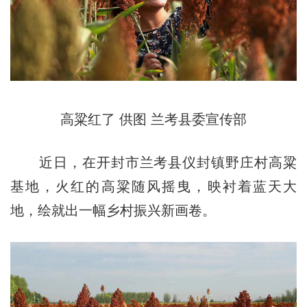
高粱红了 供图 兰考县委宣传部
近日，在开封市兰考县仪封镇野庄村高粱
基地，火红的高粱随风摇曳，映衬着蓝天大
地，绘就出一幅乡村振兴新画卷。