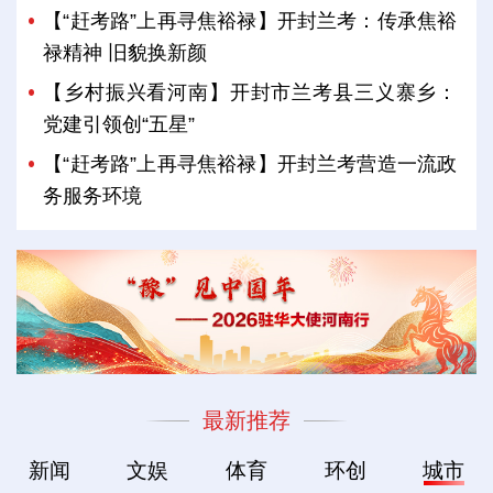
【“赶考路”上再寻焦裕禄】开封兰考：传承焦裕
禄精神 旧貌换新颜
【乡村振兴看河南】开封市兰考县三义寨乡：
党建引领创“五星”
【“赶考路”上再寻焦裕禄】开封兰考营造一流政
务服务环境
最新推荐
新闻
文娱
体育
环创
城市