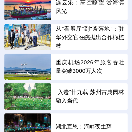
连云港：高空瞭望 赏海滨
风光
从“看展厅”到“谈落地”：驻
华外交官在皖抛出合作橄榄
枝
重庆机场2026年旅客吞吐
量突破3000万人次
“入遗”廿九载 苏州古典园林
融入当代
湖北宣恩：河畔夜生辉