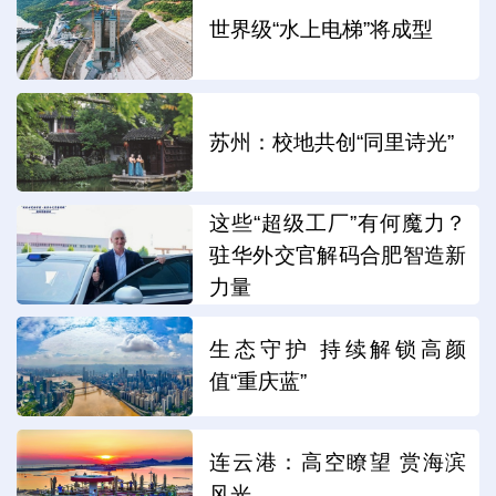
世界级“水上电梯”将成型
苏州：校地共创“同里诗光”
这些“超级工厂”有何魔力？
驻华外交官解码合肥智造新
力量
生态守护 持续解锁高颜
值“重庆蓝”
连云港：高空瞭望 赏海滨
风光