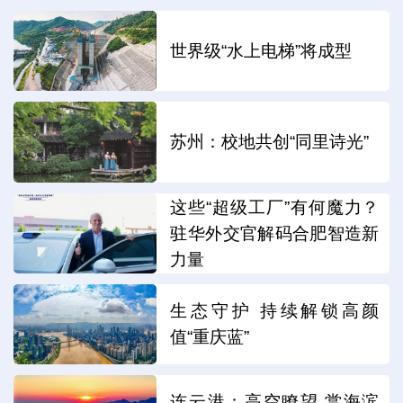
世界级“水上电梯”将成型
苏州：校地共创“同里诗光”
这些“超级工厂”有何魔力？
驻华外交官解码合肥智造新
力量
生态守护 持续解锁高颜
值“重庆蓝”
连云港：高空瞭望 赏海滨