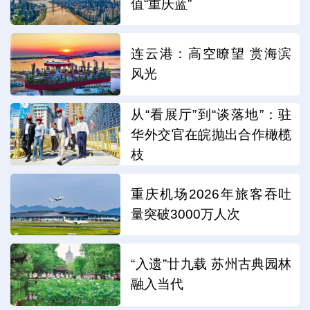
值“重庆蓝”
连云港：高空瞭望 赏海滨
风光
从“看展厅”到“谈落地”：驻
华外交官在皖抛出合作橄榄
枝
重庆机场2026年旅客吞吐
量突破3000万人次
“入遗”廿九载 苏州古典园林
融入当代