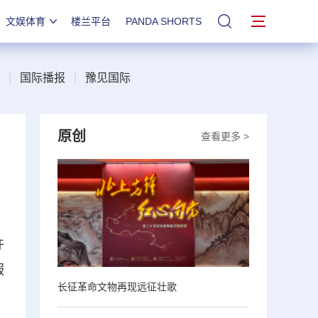
文娱体育
楼兰平台
PANDA SHORTS
站内搜索
|
国际播报
|
豫见国际
原创
查看更多 >
许
服
长征革命文物再现远征壮歌