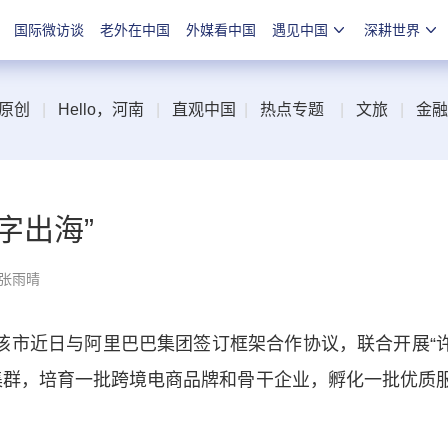
国际微访谈
老外在中国
外媒看中国
遇见中国
深耕世界
原创
|
Hello，河南
|
直观中国
|
热点专题
|
文旅
|
金融
字出海”
 张雨晴
市近日与阿里巴巴集团签订框架合作协议，联合开展“
集群，培育一批跨境电商品牌和骨干企业，孵化一批优质