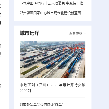
节气中国·AI同行｜云天收夏色 中原待丰收
品
郑州擘画国家中心城市现代化建设新蓝图
建
旗
城市远洋
查看更多 >
出
巴
、
中欧班列（郑州）2026年累计开行突破
培
2200列
河南外贸单品缘何持续“爆单”