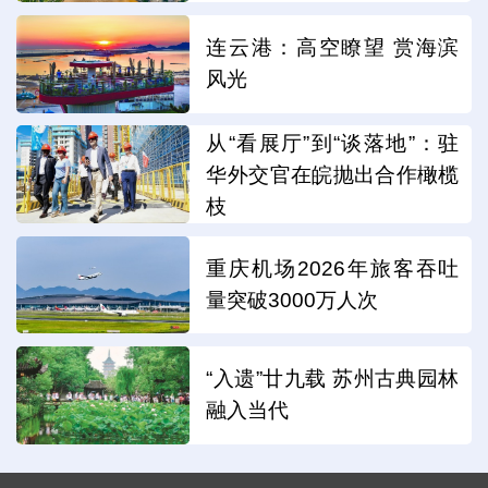
连云港：高空瞭望 赏海滨
风光
从“看展厅”到“谈落地”：驻
华外交官在皖抛出合作橄榄
枝
重庆机场2026年旅客吞吐
量突破3000万人次
“入遗”廿九载 苏州古典园林
融入当代