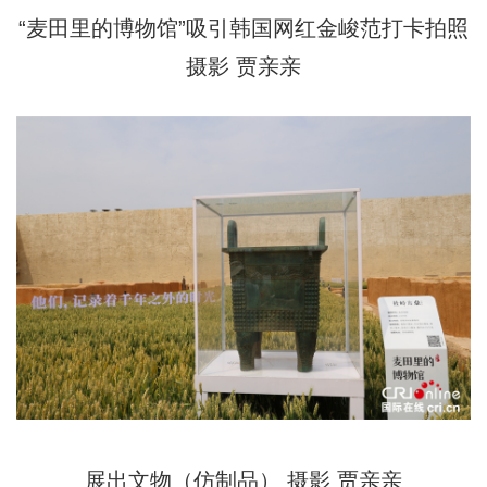
“麦田里的博物馆”吸引韩国网红金峻范打卡拍照
摄影 贾亲亲
展出文物（仿制品） 摄影 贾亲亲