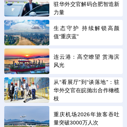
驻华外交官解码合肥智造新
力量
生态守护 持续解锁高颜
值“重庆蓝”
连云港：高空瞭望 赏海滨
风光
从“看展厅”到“谈落地”：驻
华外交官在皖抛出合作橄榄
枝
重庆机场2026年旅客吞吐
量突破3000万人次