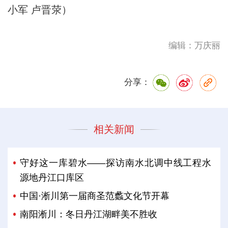
小军 卢晋荥）
编辑：万庆丽
分享：
相关新闻
守好这一库碧水——探访南水北调中线工程水
源地丹江口库区
中国·淅川第一届商圣范蠡文化节开幕
南阳淅川：冬日丹江湖畔美不胜收