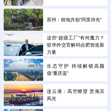
苏州：校地共创“同里诗光”
这些“超级工厂”有何魔力？
驻华外交官解码合肥智造新
力量
生态守护 持续解锁高颜
值“重庆蓝”
连云港：高空瞭望 赏海滨
风光