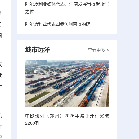
阿尔及利亚媒体代表：河南发展当得起所居
之位
星
阿尔及利亚代表团参访河南博物院
口
园
城市远洋
查看更多 >
政
港
封
抓
中欧班列（郑州）2026年累计开行突破
2200列
新
完