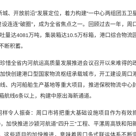
新城、开放前沿”发展定位，着力构建“一中心两组团五卫
建设连连“破圈”，成为全省焦点之一。回顾过去一年，周
量达4081万吨，集装箱达10.5万标箱，港口综合物流
不断积蓄。
惜全省内河航运高质量发展推进会议召开以来难得的
加快创建港口型国家物流枢纽承载城市，开工建设周口
线、内河船舶生产基地等重大项目，推进保税物流中心
箱航线6条以上，构建中原出海新通道。
样令人振奋：周口市将把重大基础设施项目作为有效
，加快推进沙颍河航道“四升三”工程、平漯周高铁和阳
。这些项目的加快推进，意味着周口多式联运体系不断