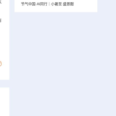
水
节气中国·AI同行｜小暑至 盛景酣
；
市