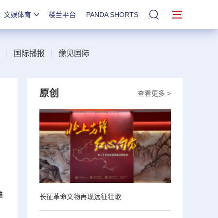
文娱体育
楼兰平台
PANDA SHORTS
站内搜索
|
国际播报
|
豫见国际
原创
查看更多 >
确
长征革命文物再现远征壮歌