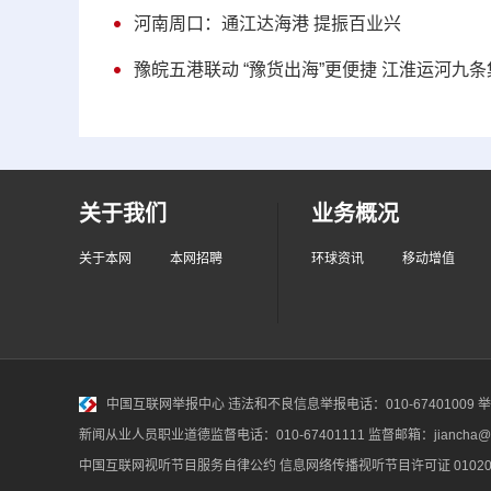
河南周口：通江达海港 提振百业兴
豫皖五港联动 “豫货出海”更便捷 江淮运河九
关于我们
业务概况
关于本网
本网招聘
环球资讯
移动增值
中国互联网举报中心
违法和不良信息举报电话：010-67401009 举报邮
新闻从业人员职业道德监督电话：010-67401111 监督邮箱：jiancha@c
中国互联网视听节目服务自律公约
信息网络传播视听节目许可证 010200