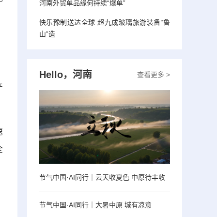
河南外贸单品缘何持续“爆单”
快乐豫制送达全球 超九成玻璃旅游装备“鲁
山”造
，
Hello，河南
查看更多 >
产
速
全
节气中国·AI同行｜云天收夏色 中原待丰收
节气中国·AI同行｜大暑中原 城有凉意