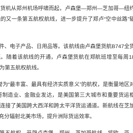
00F货机从郑州机场呼啸而起，卢森堡—郑州—芝加哥—纽
的又一条第五航权航线，进一步提升了郑卢“空中丝路”
电子产品、日用品等。该航线由卢森堡货航B747全
。随着该航线的开通，卢森堡货航在郑航班增至每周1
条为第五航权航线。
为“最丰富、最具有经济实质意义”的航权，是衡量地区
哥制造业、金融业发达，是美国第三大城市和重要货运
连接了美国跨大西洋和跨太平洋货运通道。新航线在芝
充分辐射北美市场，提升洲际货运效率。