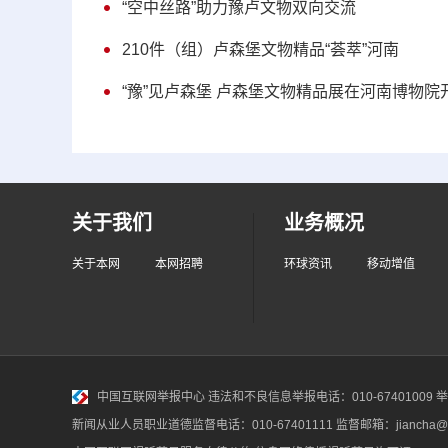
“空中丝路”助力豫卢文物双向交流
210件（组）卢森堡文物精品“荟萃”河南
“豫”见卢森堡 卢森堡文物精品展在河南博物院
关于我们
业务概况
关于本网
本网招聘
环球资讯
移动增值
中国互联网举报中心
违法和不良信息举报电话：010-67401009 举报邮
新闻从业人员职业道德监督电话：010-67401111 监督邮箱：jiancha@c