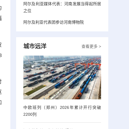
阿尔及利亚媒体代表：河南发展当得起所居
约
之位
辐
阿尔及利亚代表团参访河南博物院
货
城市远洋
查看更多 >
8
对
枢
加
中欧班列（郑州）2026年累计开行突破
2200列