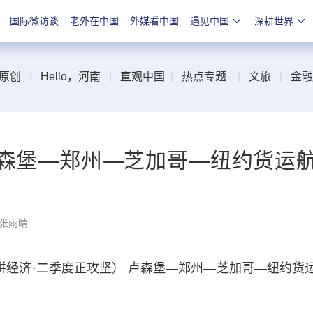
国际微访谈
老外在中国
外媒看中国
遇见中国
深耕世界
原创
|
Hello，河南
|
直观中国
|
热点专题
|
文旅
|
金融
卢森堡—郑州—芝加哥—纽约货运
 张雨晴
经济·二季度正攻坚） 卢森堡—郑州—芝加哥—纽约货