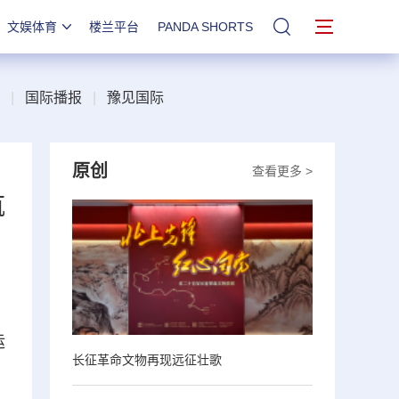
文娱体育
楼兰平台
PANDA SHORTS
站内搜索
|
国际播报
|
豫见国际
原创
查看更多 >
航
运
长征革命文物再现远征壮歌