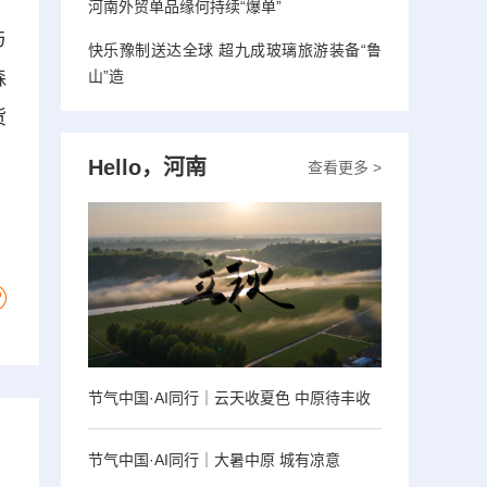
、
河南外贸单品缘何持续“爆单”
与
快乐豫制送达全球 超九成玻璃旅游装备“鲁
森
山”造
货
Hello，河南
查看更多 >
节气中国·AI同行｜云天收夏色 中原待丰收
节气中国·AI同行｜大暑中原 城有凉意