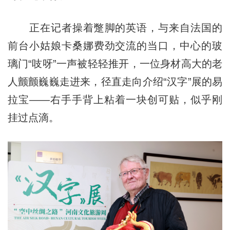
正在记者操着蹩脚的英语，与来自法国的
前台小姑娘卡桑娜费劲交流的当口，中心的玻
璃门“吱呀”一声被轻轻推开，一位身材高大的老
人颤颤巍巍走进来，径直走向介绍“汉字”展的易
拉宝——右手手背上粘着一块创可贴，似乎刚
挂过点滴。