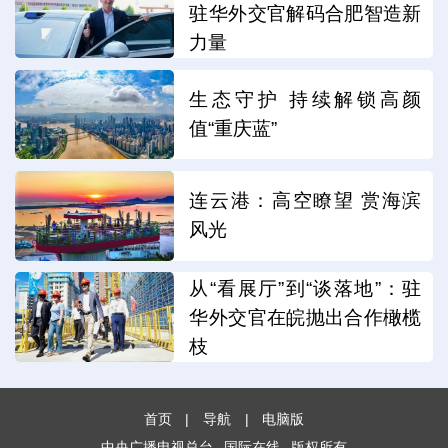
驻华外交官解码合肥智造新
力量
生态守护 持续解锁高颜
值“重庆蓝”
连云港：高空瞭望 赏海滨
风光
从“看展厅”到“谈落地”：驻
华外交官在皖抛出合作橄榄
枝
首页
|
导航
|
电脑版
中央广播电视总台
国际在线
版权所有