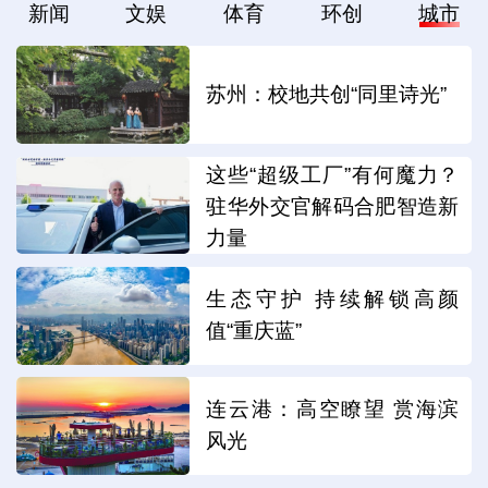
新闻
文娱
体育
环创
城市
苏州：校地共创“同里诗光”
这些“超级工厂”有何魔力？
驻华外交官解码合肥智造新
力量
生态守护 持续解锁高颜
值“重庆蓝”
连云港：高空瞭望 赏海滨
风光