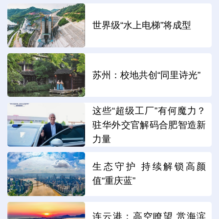
世界级“水上电梯”将成型
苏州：校地共创“同里诗光”
这些“超级工厂”有何魔力？
驻华外交官解码合肥智造新
力量
生态守护 持续解锁高颜
值“重庆蓝”
连云港：高空瞭望 赏海滨