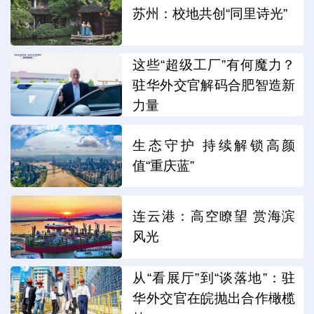
苏州：校地共创“同里诗光”
这些“超级工厂”有何魔力？
驻华外交官解码合肥智造新
力量
生态守护 持续解锁高颜
值“重庆蓝”
连云港：高空瞭望 赏海滨
风光
从“看展厅”到“谈落地”：驻
华外交官在皖抛出合作橄榄