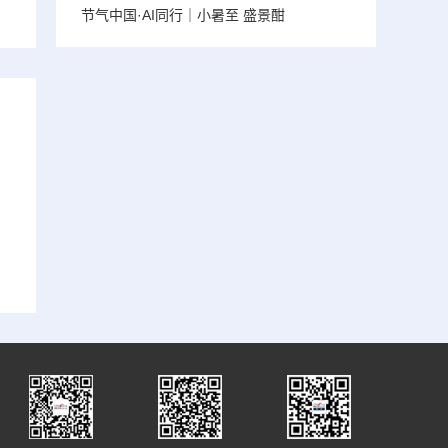
节气中国·AI同行｜小暑至 盛景酣