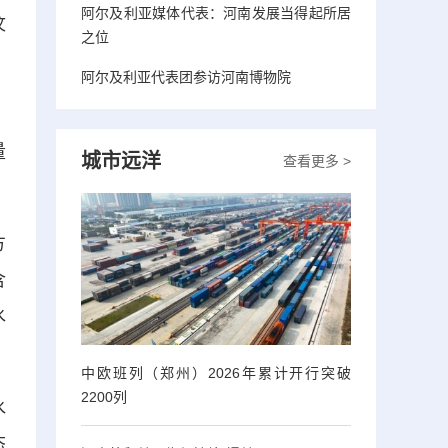
阿尔及利亚媒体代表：河南发展当得起所居
汶
之位
阿尔及利亚代表团参访河南博物院
。
量
城市远洋
查看更多 >
方
含
水
中欧班列（郑州）2026年累计开行突破
2200列
水
态