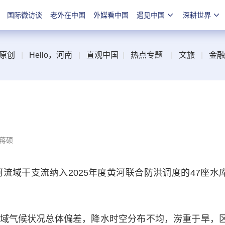
国际微访谈
老外在中国
外媒看中国
遇见中国
深耕世界
原创
|
Hello，河南
|
直观中国
|
热点专题
|
文旅
|
金融
 蒋硕
域干支流纳入2025年度黄河联合防洪调度的47座水
气候状况总体偏差，降水时空分布不均，涝重于旱，