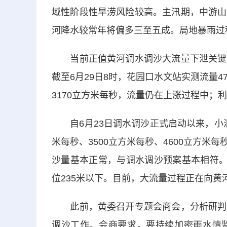
域性阶段性旱涝风险较高。主汛期，中游山
河降水较常年将偏多三至五成。局地暴雨过
当前正值黄河调水调沙大流量下泄关键期
截至6月29日8时，花园口水文站实测流量
3170立方米每秒，流量仍在上涨过程中；利
自6月23日调水调沙正式启动以来，小浪底
米每秒、3500立方米每秒、4600立方
沙量基本正常，与调水调沙预案基本相符。
位235米以下。目前，大流量过程正在向
此前，黄委召开专题会商会，分析研判流
调沙工作。会商要求，要持续加密雨水情