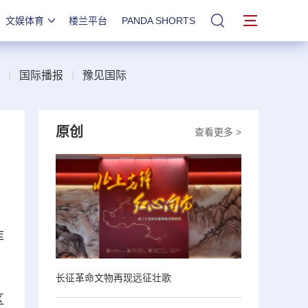
文娱体育
楼兰平台
PANDA SHORTS
站内搜索
|
国际播报
|
豫见国际
原创
查看更多 >
库
长征革命文物再现远征壮歌
区