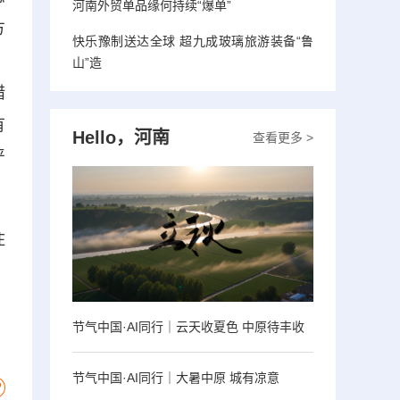
河南外贸单品缘何持续“爆单”
方
快乐豫制送达全球 超九成玻璃旅游装备“鲁
、
山”造
措
有
Hello，河南
查看更多 >
严
住
节气中国·AI同行｜云天收夏色 中原待丰收
节气中国·AI同行｜大暑中原 城有凉意