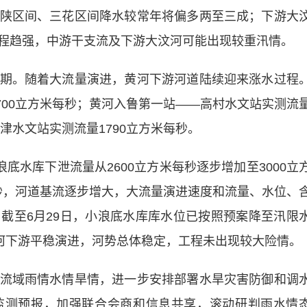
陕区间、三花区间降水较常年将偏多两至三成；下游大
程趋强，中游干支流及下游大汶河可能出现较重汛情。
。随着大流量演进，黄河下游河道陆续迎来涨水过程
4700立方米每秒；黄河入鲁第一站——高村水文站实测流
津水文站实测流量1790立方米每秒。
水库下泄流量从2600立方米每秒逐步增加至3000立
米每秒，河道基流逐步增大，大流量演进速度和流量、水位、
截至6月29日，小浪底水库库水位已按照预案降至汛限
黄河下游平稳演进，河势总体稳定，工程未出现较大险情。
域雨情水情旱情，进一步安排部署水旱灾害防御和调
监测预报，加强联合会商和信息共享，滚动研判雨水情