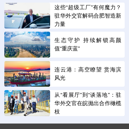
这些“超级工厂”有何魔力？
驻华外交官解码合肥智造新
力量
生态守护 持续解锁高颜
值“重庆蓝”
连云港：高空瞭望 赏海滨
风光
从“看展厅”到“谈落地”：驻
华外交官在皖抛出合作橄榄
枝