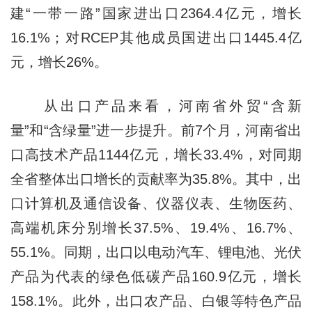
建“一带一路”国家进出口2364.4亿元，增长
16.1%；对RCEP其他成员国进出口1445.4亿
元，增长26%。
从出口产品来看，河南省外贸“含新
量”和“含绿量”进一步提升。前7个月，河南省出
口高技术产品1144亿元，增长33.4%，对同期
全省整体出口增长的贡献率为35.8%。其中，出
口计算机及通信设备、仪器仪表、生物医药、
高端机床分别增长37.5%、19.4%、16.7%、
55.1%。同期，出口以电动汽车、锂电池、光伏
产品为代表的绿色低碳产品160.9亿元，增长
158.1%。此外，出口农产品、白银等特色产品