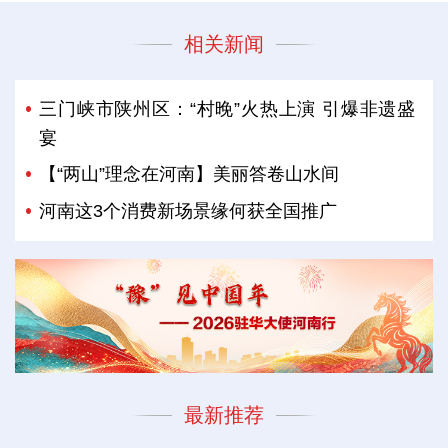
相关新闻
三门峡市陕州区：“村晚”火热上演 引爆非遗盛
宴
【“两山”理念在河南】美丽答卷山水间
河南这3个消费新场景缘何获全国推广
最新推荐