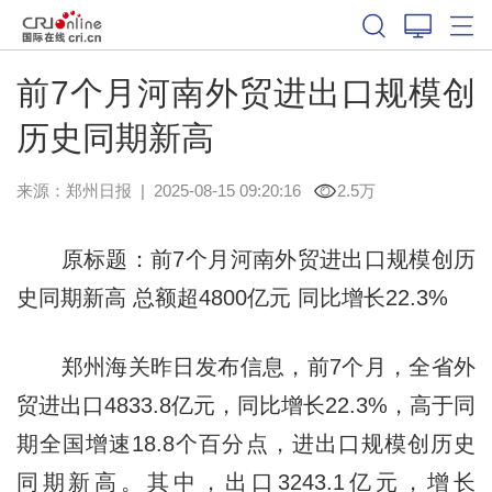
前7个月河南外贸进出口规模创
历史同期新高
来源：
郑州日报
|
2025-08-15 09:20:16
2.5万
原标题：前7个月河南外贸进出口规模创历
史同期新高 总额超4800亿元 同比增长22.3%
郑州海关昨日发布信息，前7个月，全省外
贸进出口4833.8亿元，同比增长22.3%，高于同
期全国增速18.8个百分点，进出口规模创历史
同期新高。其中，出口3243.1亿元，增长