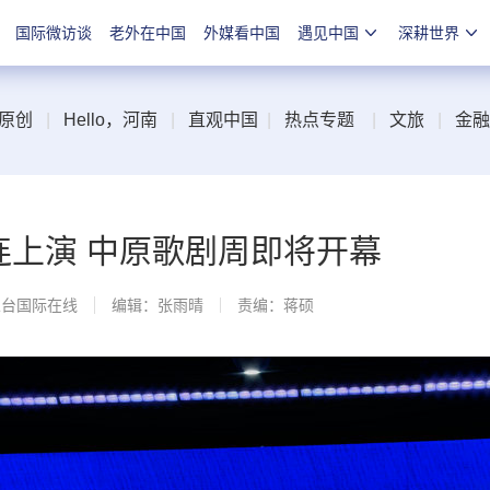
国际微访谈
老外在中国
外媒看中国
遇见中国
深耕世界
原创
|
Hello，河南
|
直观中国
|
热点专题
|
文旅
|
金融
连上演 中原歌剧周即将开幕
总台国际在线
编辑：张雨晴
责编：蒋硕