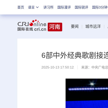
首页
语言
讲习所
国际漫评
国际锐评
国际3分钟
要闻
|
城市远洋
|
6部中外经典歌剧接
2025-10-13 17:50:12
来源：中央广电