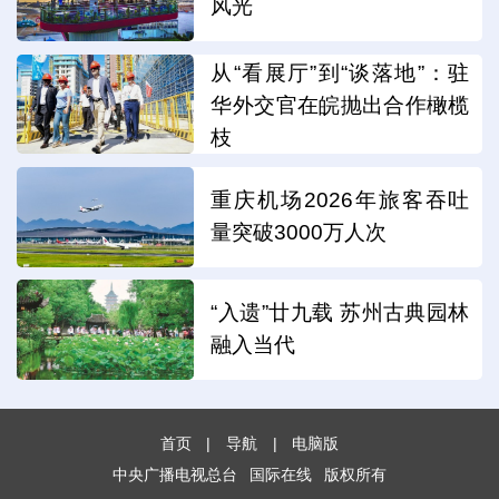
风光
从“看展厅”到“谈落地”：驻
华外交官在皖抛出合作橄榄
枝
重庆机场2026年旅客吞吐
量突破3000万人次
“入遗”廿九载 苏州古典园林
融入当代
首页
|
导航
|
电脑版
中央广播电视总台
国际在线
版权所有