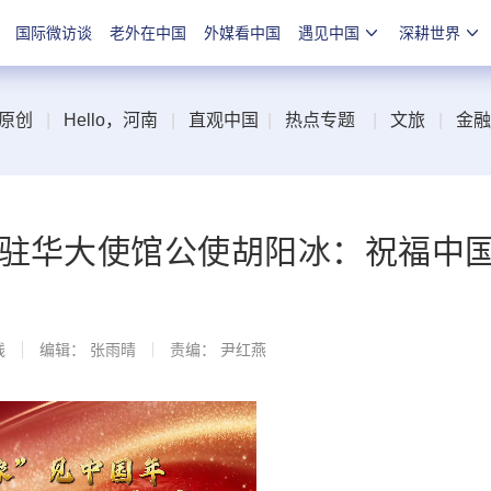
国际微访谈
老外在中国
外媒看中国
遇见中国
深耕世界
原创
|
Hello，河南
|
直观中国
|
热点专题
|
文旅
|
金融
亚驻华大使馆公使胡阳冰：祝福中
线
编辑： 张雨晴
责编： 尹红燕