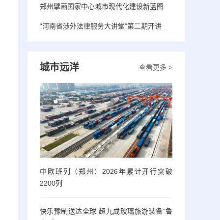
郑州擘画国家中心城市现代化建设新蓝图
“河南省涉外法律服务大讲堂”第二期开讲
城市远洋
查看更多 >
中欧班列（郑州）2026年累计开行突破
2200列
快乐豫制送达全球 超九成玻璃旅游装备“鲁