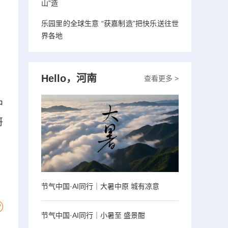
山”造
乐园里的全球生意 “获嘉制造”把快乐送往世
界各地
Hello，河南
查看更多 >
中
哥
节气中国·AI同行｜大暑中原 城有凉意
节气中国·AI同行｜小暑至 盛景酣