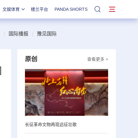
文娱体育
楼兰平台
PANDA SHORTS
站内搜索
|
国际播报
|
豫见国际
原创
查看更多 >
国
长征革命文物再现远征壮歌