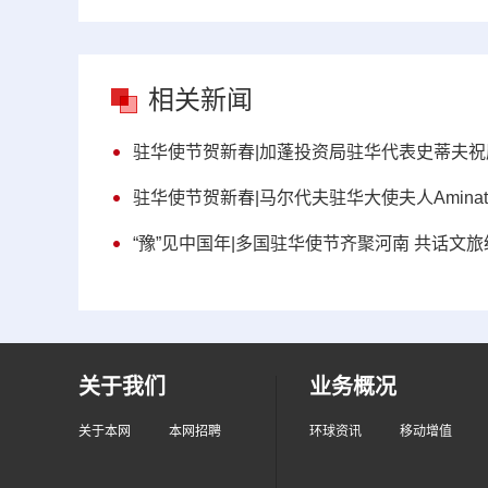
相关新闻
驻华使节贺新春|加蓬投资局驻华代表史蒂夫祝
驻华使节贺新春|马尔代夫驻华大使夫人Aminath
“豫”见中国年|多国驻华使节齐聚河南 共话文
关于我们
业务概况
关于本网
本网招聘
环球资讯
移动增值