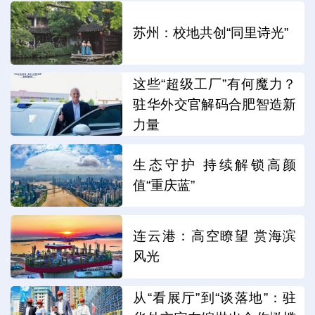
苏州：校地共创“同里诗光”
这些“超级工厂”有何魔力？
驻华外交官解码合肥智造新
力量
生态守护 持续解锁高颜
值“重庆蓝”
连云港：高空瞭望 赏海滨
风光
从“看展厅”到“谈落地”：驻