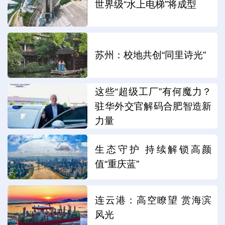
世界级“水上电梯”将成型
苏州：校地共创“同里诗光”
这些“超级工厂”有何魔力？
驻华外交官解码合肥智造新
力量
生态守护 持续解锁高颜
值“重庆蓝”
连云港：高空瞭望 赏海滨
风光