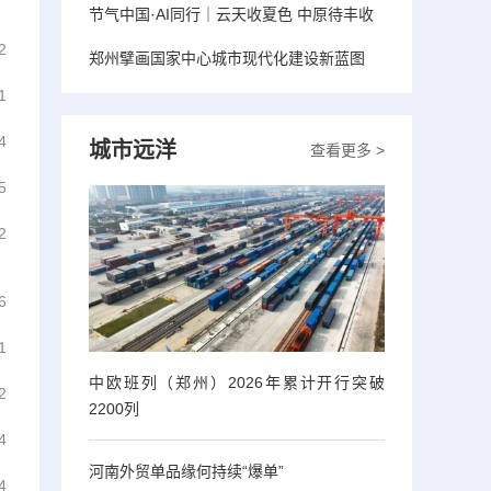
节气中国·AI同行｜云天收夏色 中原待丰收
2
郑州擘画国家中心城市现代化建设新蓝图
1
4
城市远洋
查看更多 >
5
2
6
1
中欧班列（郑州）2026年累计开行突破
2
2200列
4
河南外贸单品缘何持续“爆单”
4