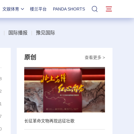
文娱体育
楼兰平台
PANDA SHORTS
站内搜索
|
国际播报
|
豫见国际
原创
查看更多 >
8
2
1
7
长征革命文物再现远征壮歌
0