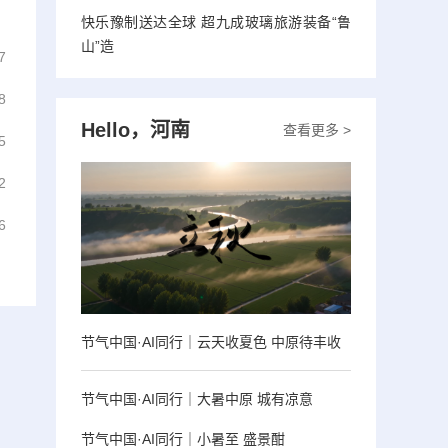
快乐豫制送达全球 超九成玻璃旅游装备“鲁
山”造
7
8
Hello，河南
查看更多 >
5
2
6
节气中国·AI同行｜云天收夏色 中原待丰收
节气中国·AI同行｜大暑中原 城有凉意
节气中国·AI同行｜小暑至 盛景酣