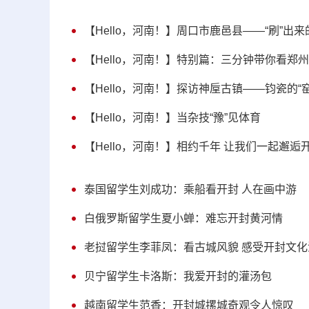
【Hello，河南！】周口市鹿邑县——“刷”出
【Hello，河南！】特别篇：三分钟带你看郑州
【Hello，河南！】探访神垕古镇——钧瓷的“
【Hello，河南！】当杂技“豫”见体育
【Hello，河南！】相约千年 让我们一起邂逅
泰国留学生刘成功：乘船看开封 人在画中游
白俄罗斯留学生夏小蝉：难忘开封黄河情
老挝留学生李菲凤：看古城风貌 感受开封文化
贝宁留学生卡洛斯：我爱开封的灌汤包
越南留学生范香：开封城摞城奇观令人惊叹