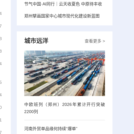
节气中国·AI同行｜云天收夏色 中原待丰收
4
郑州擘画国家中心城市现代化建设新蓝图
7
3
城市远洋
查看更多 >
8
4
5
4
中欧班列（郑州）2026年累计开行突破
0
2200列
1
河南外贸单品缘何持续“爆单”
7