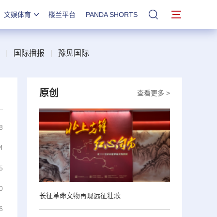
文娱体育
楼兰平台
PANDA SHORTS
站内搜索
|
国际播报
|
豫见国际
原创
查看更多 >
8
4
5
0
长征革命文物再现远征壮歌
6