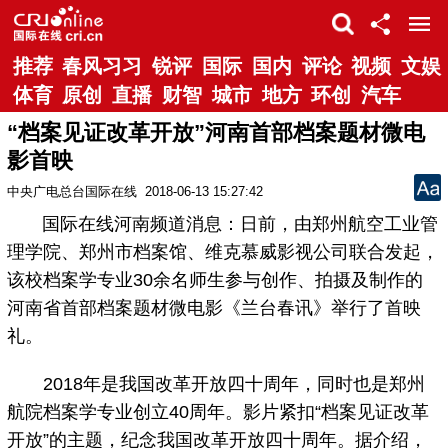
推荐
春风习习
锐评
国际
国内
评论
视频
文娱
体育
原创
直播
财智
城市
地方
环创
汽车
“档案见证改革开放”河南首部档案题材微电
影首映
中央广电总台国际在线
2018-06-13 15:27:42
国际在线河南频道消息：日前，由郑州航空工业管
理学院、郑州市档案馆、维克慕威影视公司联合发起，
该校档案学专业30余名师生参与创作、拍摄及制作的
河南省首部档案题材微电影《兰台春讯》举行了首映
礼。
2018年是我国改革开放四十周年，同时也是郑州
航院档案学专业创立40周年。影片紧扣“档案见证改革
开放”的主题，纪念我国改革开放四十周年。据介绍，