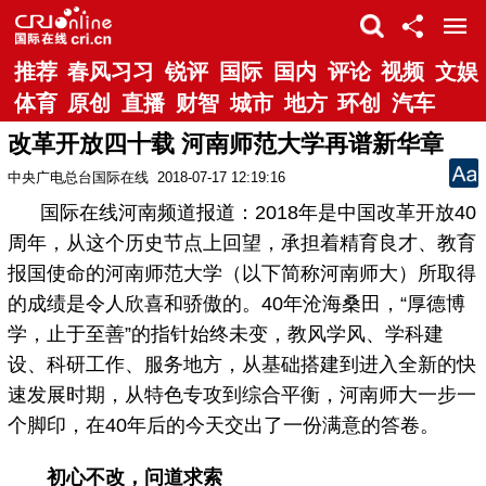
推荐
春风习习
锐评
国际
国内
评论
视频
文娱
体育
原创
直播
财智
城市
地方
环创
汽车
改革开放四十载 河南师范大学再谱新华章
中央广电总台国际在线
2018-07-17 12:19:16
国际在线河南频道报道：2018年是中国改革开放40
周年，从这个历史节点上回望，承担着精育良才、教育
报国使命的河南师范大学（以下简称河南师大）所取得
的成绩是令人欣喜和骄傲的。40年沧海桑田，“厚德博
学，止于至善”的指针始终未变，教风学风、学科建
设、科研工作、服务地方，从基础搭建到进入全新的快
速发展时期，从特色专攻到综合平衡，河南师大一步一
个脚印，在40年后的今天交出了一份满意的答卷。
初心不改，问道求索